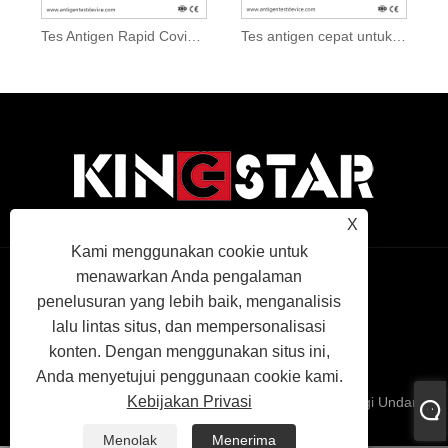
Tes Antigen Rapid Covid-19 Safe Collection
Tes antigen cepat untuk nasal anterior Covid-19
X
Kami menggunakan cookie untuk
menawarkan Anda pengalaman
Links
Sitemap
RSS
XML
Kebijakan
penelusuran yang lebih baik, menganalisis
lalu lintas situs, dan mempersonalisasi
Privasi
konten. Dengan menggunakan situs ini,
Anda menyetujui penggunaan cookie kami.
Kebijakan Privasi
Hak Cipta © 2022 KINGSTAR INC Semua Hak Dilindungi Undang-
Undang.
Menolak
Menerima